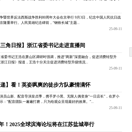
争暨世界反法西斯战争胜利80周年大会在京举行 9月3日，纪念中国人民抗日战
隆重举行。人民英雄纪念碑前，“钢铁长城”主题...
25-09-11
载 【长三角日报】浙江省委书记走进直播间
浙江省委书记王浩在萧山区调研时强调，推进“两新”深度融合，促进消费转型升
浙江日报》报道，王浩十分关注促进消费转型升级情况...
25-09-11
【海报速递】看！英姿飒爽的徒步方队豪情满怀
演员山新、配音导演皇贞季，携手罗小黑、无限人偶变身“一日店长”，在罗小
：“配音团队一遍遍打磨，只为给观众呈现最好的效果。”...
25-09-11
隔两年！2025全球滨海论坛将在江苏盐城举行