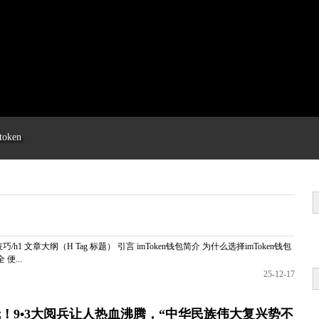
token
h1 文章大纲（H Tag 标题） 引言 imToken钱包简介 为什么选择imToken钱包
便...
25-12-17
.0 壮哉！9•3大阅兵让人热血沸腾，“中华民族伟大复兴势不